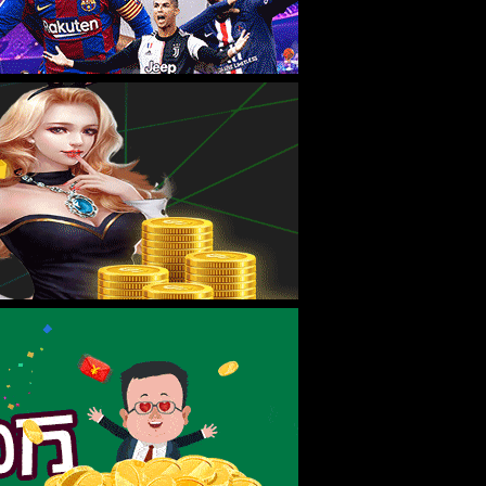
itecture for efficient jet fuel production from 2-methyl-2-