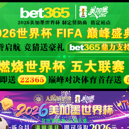
est Casino No.1
文化
子分公司