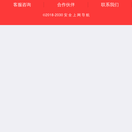
2022年
煤炭工业社会责任报告发布优秀企业——中国煤炭工业协
会